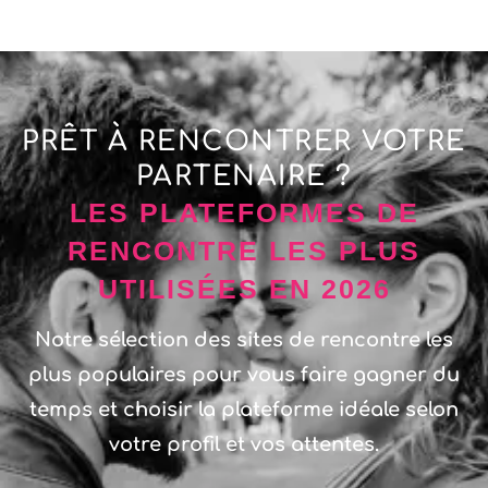
PRÊT À RENCONTRER VOTRE
PARTENAIRE ?
LES PLATEFORMES DE
RENCONTRE LES PLUS
UTILISÉES EN 2026
Notre sélection des sites de rencontre les
plus populaires pour vous faire gagner du
temps et choisir la plateforme idéale selon
votre profil et vos attentes.