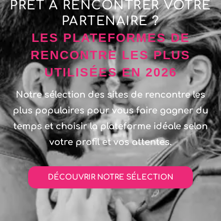
PRÊT À RENCONTRER VOTRE
PARTENAIRE ?
LES PLATEFORMES DE
RENCONTRE LES PLUS
UTILISÉES EN 2026
Notre sélection des sites de rencontre les
plus populaires pour vous faire gagner du
temps et choisir la plateforme idéale selon
votre profil et vos attentes.
DÉCOUVRIR NOTRE SÉLECTION